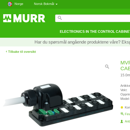
Norge
Norsk Bokmål
ELECTRONICS IN THE CONTROL CABINE
Har du spørsmål angående produktene våre? Ekspe
‹
Tilbake til oversikt
MVP
CA
15.0m
Artikk
Vekt:
Opprin
Model 
Kon
Fin
Anb