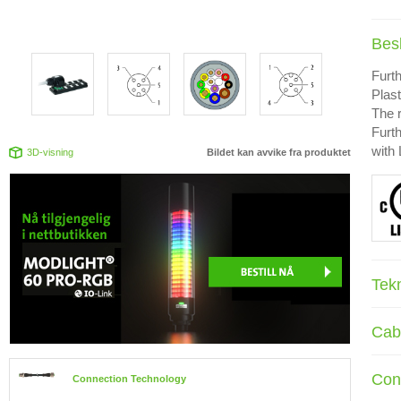
Bes
Furth
Plast
The r
Furth
with
3D-visning
Bildet kan avvike fra produktet
Tek
Cab
Con
Connection Technology