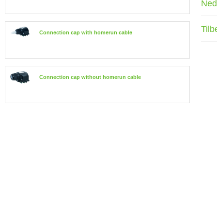
Ned
Tilb
Connection cap with homerun cable
Connection cap without homerun cable