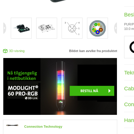
Bes
PUR/
10.0 m
3D-visning
Bildet kan avvike fra produktet
Tek
Cab
Con
Han
Connection Technology