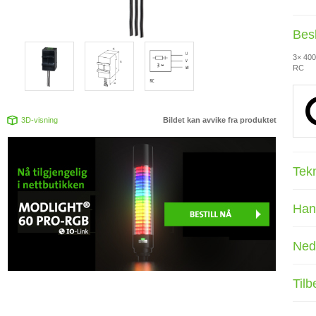
Bes
3× 400
RC
3D-visning
Bildet kan avvike fra produktet
Tek
Han
Ned
Tilb