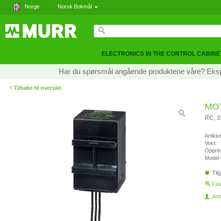
Norge
Norsk Bokmål
ELECTRONICS IN THE CONTROL CABINE
Har du spørsmål angående produktene våre? Ekspe
‹
Tilbake til oversikt
MO
RC, 
Artikk
Vekt:
Opprin
Model 
Tilg
Fin
Anb